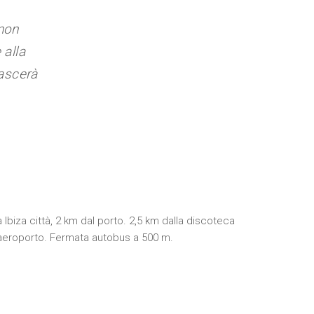
 non
 alla
lascerà
Ibiza città, 2 km dal porto. 2,5 km dalla discoteca
all’aeroporto. Fermata autobus a 500 m.