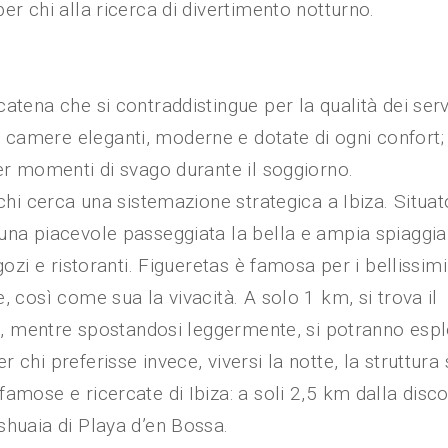
er chi alla ricerca di divertimento notturno.
atena che si contraddistingue per la qualità dei servi
camere eleganti, moderne e dotate di ogni confort; 
per momenti di svago durante il soggiorno.
 chi cerca una sistemazione strategica a Ibiza. Situat
una piacevole passeggiata la bella e ampia spiaggia
gozi e ristoranti. Figueretas è famosa per i bellissimi
, così come sua la vivacità. A solo 1 km, si trova il
iza, mentre spostandosi leggermente, si potranno esp
chi preferisse invece, viversi la notte, la struttura 
amose e ricercate di Ibiza: a soli 2,5 km dalla disc
shuaia di Playa d’en Bossa.