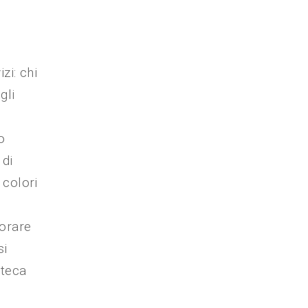
zi: chi
gli
o
 di
 colori
lorare
si
oteca