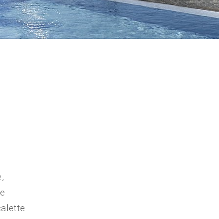
,
 e
calette