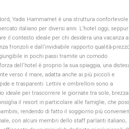
Nord, Yadis Hammamet è una struttura confortevole
cato italiano per diversi anni. L’hotel oggi, seppur
are il contesto ideale per chi desidera una vacanza 
za fronzoli e dall’invidiabile rapporto qualità-prezzo
ggiungibile in pochi passi tramite un comodo
orza dell’hotel è proprio la sua spiaggia, una distes
te verso il mare, adatta anche ai più piccoli e
ide e trasparenti. Lettini e ombrelloni sono a
io ideale per trascorrere le giornate tra sole, brezza
siglia il resort in particolare alle famiglie, che po
 bambini, rendendo di fatto il soggiorno più convenie
ale, con alcuni membri dello staff parlanti italiano,