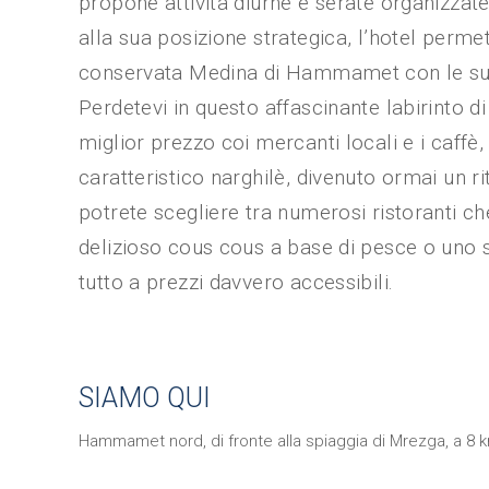
propone attività diurne e serate organizzate,
alla sua posizione strategica, l’hotel permet
conservata Medina di Hammamet con le sue 
Perdetevi in questo affascinante labirinto di v
miglior prezzo coi mercanti locali e i caffè
caratteristico narghilè, divenuto ormai un rit
potrete scegliere tra numerosi ristoranti 
delizioso cous cous a base di pesce o uno squ
tutto a prezzi davvero accessibili.
SIAMO QUI
Hammamet nord, di fronte alla spiaggia di Mrezga, a 8