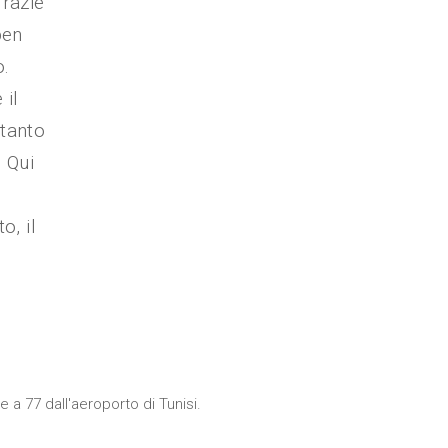
Grazie
ben
o.
 il
 tanto
. Qui
n
o, il
 77 dall'aeroporto di Tunisi.