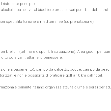
l ristorante principale
 e alcolici locali serviti al bicchiere presso i vari punti bar della stru
a con specialità tunisine e mediterranee (su prenotazione)
 e ombrelloni (teli mare disponibili su cauzione). Area giochi per ba
 turco e vari trattamenti benessere.
inazione a pagamento), campo da calcetto, bocce, campo da beach 
rizzati e non e possibilità di praticare golf a 10 km dall’hotel.
nazionale parlante italiano organizza attività diurne e serali per ad