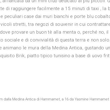
 affiancata da un mini club dedicato ai più piccoli. 
te di raggiungere facilmente a 15 minuti di taxi , la 
peculiari case dai muri bianchi e porte blu cobalt
icoli stretti, tra negozi di souvenir in cui contrattare
, dove provare un buon tè alla menta o, perché no, il
o sociale e di convivialità di questa terra e non solo
che animano le mura della Medina Antica, gustando u
isito Brik, piatto tipico tunisino a base di uovo fritt
 km dalla Medina Antica di Hammamet, a 16 da Yasmine Hammamet e a