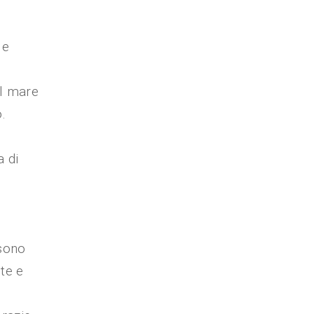
 e
al mare
.
a di
ssono
nte e