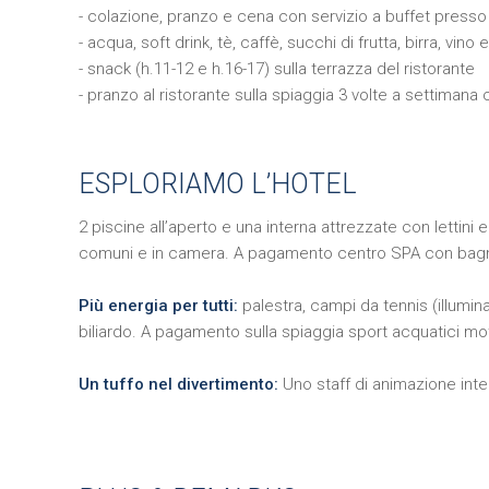
- colazione, pranzo e cena con servizio a buffet presso i
- acqua, soft drink, tè, caffè, succhi di frutta, birra, vino
- snack (h.11-12 e h.16-17) sulla terrazza del ristorante
- pranzo al ristorante sulla spiaggia 3 volte a settiman
ESPLORIAMO L’HOTEL
2 piscine all’aperto e una interna attrezzate con lettini
comuni e in camera. A pagamento centro SPA con bagno
Più energia per tutti:
palestra, campi da tennis (illum
biliardo. A pagamento sulla spiaggia sport acquatici moto
Un tuffo nel divertimento:
Uno staff di animazione inter