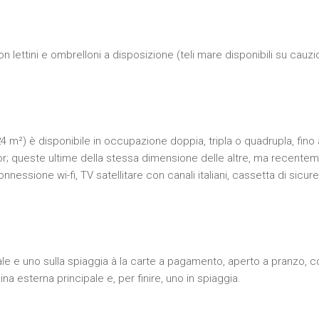
n lettini e ombrelloni a disposizione (teli mare disponibili su cauzi
4 m²) è disponibile in occupazione doppia, tripla o quadrupla, fin
r; queste ultime della stessa dimensione delle altre, ma recenteme
onnessione wi-fi, TV satellitare con canali italiani, cassetta di sicur
ale e uno sulla spiaggia à la carte a pagamento, aperto a pranzo, c
ina esterna principale e, per finire, uno in spiaggia.